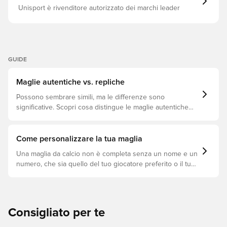
dell'FC Bayern Monaco all'innovazione di adidas.
Unisport è rivenditore autorizzato dei marchi leader
Vestibilità slim Girocollo Materiale principale: 100%
Poliestere (100% Riciclato) / Parte posteriore: 100%
Poliestere (100% Riciclato) / Parte a coste: 97% Poliestere
(100% Riciclato) / 3% Elastan Jacquard a maglia transfer
Tecnologia CLIMACOOL+ Stemma del club Elementi del
brand adidas
GUIDE
Maglie autentiche vs. repliche
Possono sembrare simili, ma le differenze sono
significative. Scopri cosa distingue le maglie autentiche
dalle repliche e quale si adatta meglio a te.
Come personalizzare la tua maglia
Una maglia da calcio non è completa senza un nome e un
numero, che sia quello del tuo giocatore preferito o il tuo.
Ecco come fare.
Consigliato per te