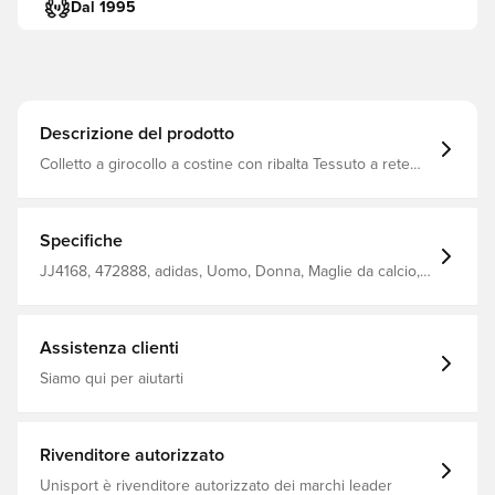
Dal 1995
Descrizione del prodotto
Colletto a girocollo a costine con ribalta Tessuto a rete
all'interno delle maniche Progettato con un orlo curvo
per supportare le prestazioni atletiche in campo
AEROREADY che assorbe l'umidità Vestibilità regolare
100% poliestere riciclato
Specifiche
JJ4168, 472888, adidas, Uomo, Donna, Maglie da calcio,
Maglie dei tifosi, Maniche corte, Bambini, Rosso,
Champion, Senza calzino
Assistenza clienti
Siamo qui per aiutarti
Rivenditore autorizzato
Unisport è rivenditore autorizzato dei marchi leader