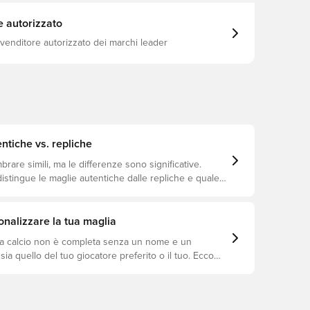
e autorizzato
ivenditore autorizzato dei marchi leader
ntiche vs. repliche
are simili, ma le differenze sono significative.
istingue le maglie autentiche dalle repliche e quale
io a te.
nalizzare la tua maglia
a calcio non è completa senza un nome e un
ia quello del tuo giocatore preferito o il tuo. Ecco