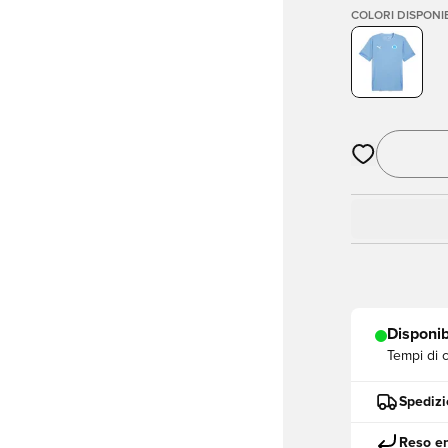
COLORI DISPONIB
Apre una fine
Disponib
Tempi di 
Spedizi
Reso en