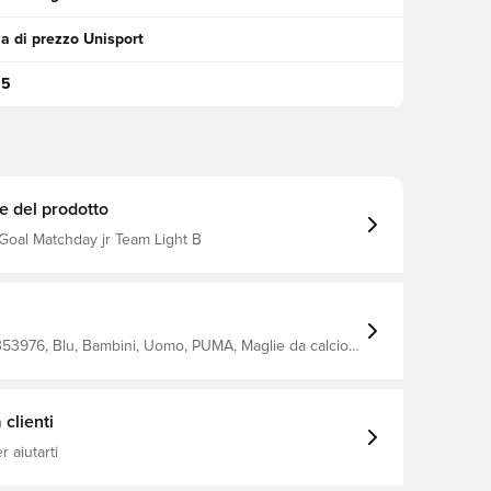
a di prezzo Unisport
95
e del prodotto
Goal Matchday jr Team Light B
53976, Blu, Bambini, Uomo, PUMA, Maglie da calcio,
Maniche corte, Unisex'S T-Shirt 100% Recycle Polyester (Knitted)
clienti
 aiutarti