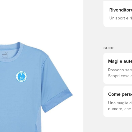
Rivenditor
Unisport è r
GUIDE
Maglie aute
Possono sembr
Scopri cosa d
si adatta megl
Come perso
Una maglia d
numero, che s
come fare.