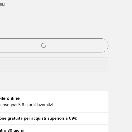
ILI
stra modale per accedere o registrarsi come membro
ile online
consegna:
5-8 giorni lavorativi
one gratuita per acquisti superiori a 69€
tro 30 giorni