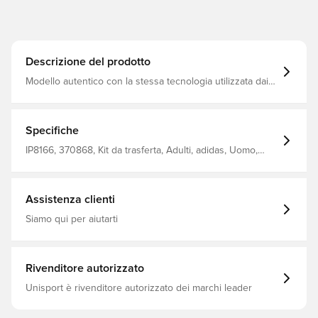
Descrizione del prodotto
Modello autentico con la stessa tecnologia utilizzata dai
giocatori professionisti. Con tecnologia HEAT RDY, che La
mantiene asciutta e comoda. Vestibilità aderente.
Realizzato al 100% in poliestere.
Specifiche
IP8166, 370868, Kit da trasferta, Adulti, adidas, Uomo,
Maglie da calcio, 2024/25, Maniche corte, Maglie dei
giocatori, EURO, Rosa, Porpora
Assistenza clienti
Siamo qui per aiutarti
Rivenditore autorizzato
Unisport è rivenditore autorizzato dei marchi leader