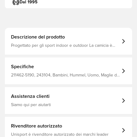
Dal 1995
Descrizione del prodotto
Progettato per gli sport indoor e outdoor La camicia è
realizzata in resistente poliestere a doppia maglia in
grado di sopportare un po' di tutto Questo maglione
hummel® ha anche la tecnologia del tessuto BEECOOL®,
che La mantiene fresca e asciutta grazie all'elevata
Specifiche
traspirabilità e alle proprietà di asciugatura rapida
Realizzato al 100% in poliestere.
211462-5190, 243104, Bambini, Hummel, Uomo, Maglie da
calcio, Migliore, Maniche lunghe, Arancione, 100% Pl -
Knit
Assistenza clienti
Siamo qui per aiutarti
Rivenditore autorizzato
Unisport è rivenditore autorizzato dei marchi leader