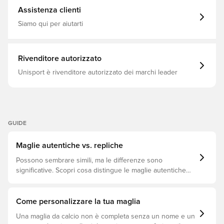
uno stile nitido e prestazioni pronte per la pista senza
Assistenza clienti
compromessi: nitida, veloce e fatta per l'azione. Vestibilità
sottile ! 100% poliestere (! 100% riciclato) Tecnologia
Siamo qui per aiutarti
Climacool Asciugatura rapida Zone di ventilazione
Assorbe il sudore e si asciuga rapidamente
Rivenditore autorizzato
Unisport è rivenditore autorizzato dei marchi leader
GUIDE
Maglie autentiche vs. repliche
Possono sembrare simili, ma le differenze sono
significative. Scopri cosa distingue le maglie autentiche
dalle repliche e quale si adatta meglio a te.
Come personalizzare la tua maglia
Una maglia da calcio non è completa senza un nome e un