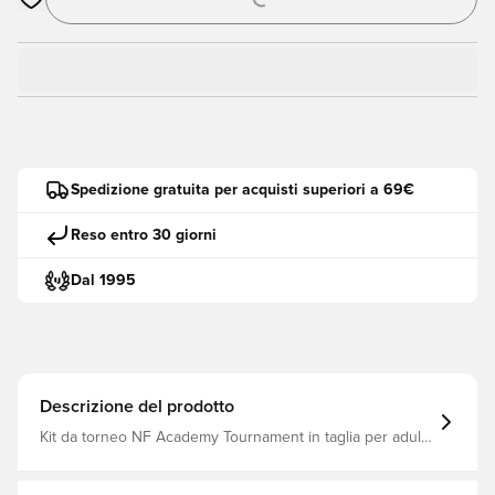
Apre una finestra modale per accedere o registrarsi come me
Spedizione gratuita per acquisti superiori a 69€
Reso entro 30 giorni
Dal 1995
Descrizione del prodotto
Kit da torneo NF Academy Tournament in taglia per adulti.
Il kit include maglia da gara, pantaloncini e calzini per la
NF Academy. Faccia stampare la maglia con il suo
numero fornito da NF Academy, aggiungendolo quando