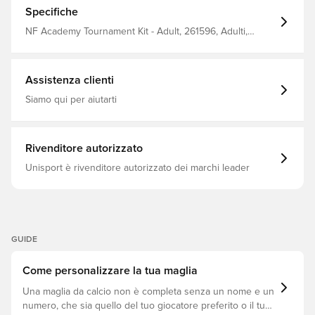
aggiunge il kit al carrello.
Specifiche
NF Academy Tournament Kit - Adult, 261596, Adulti,
Maniche corte, Nike, Uomo, Modello corto, Kit in casa,
Blu, Maglie da calcio
Assistenza clienti
Siamo qui per aiutarti
Rivenditore autorizzato
Unisport è rivenditore autorizzato dei marchi leader
GUIDE
Come personalizzare la tua maglia
Una maglia da calcio non è completa senza un nome e un
numero, che sia quello del tuo giocatore preferito o il tuo.