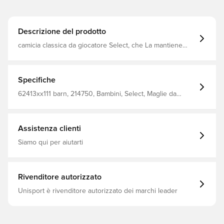
Descrizione del prodotto
camicia classica da giocatore Select, che La mantiene
asciutta e comoda. scollo a V. vestibilità regolare.
Realizzato al 100% in poliestere.
Specifiche
62413xx111 barn, 214750, Bambini, Select, Maglie da
calcio, Nero, Maniche corte
Assistenza clienti
Siamo qui per aiutarti
Rivenditore autorizzato
Unisport è rivenditore autorizzato dei marchi leader