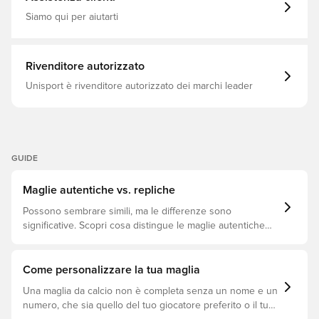
l'impronta dei prodotti realizzati da adidas. Questa
modella è alta 185 cm e indossa la taglia 50. Il petto
Siamo qui per aiutarti
misura 90 cm e la vita 78 cm. Vestibilità aderente
Girocollo a costine 100% poliestere (riciclato)
AEROREADY
Rivenditore autorizzato
Unisport è rivenditore autorizzato dei marchi leader
GUIDE
Maglie autentiche vs. repliche
Possono sembrare simili, ma le differenze sono
significative. Scopri cosa distingue le maglie autentiche
dalle repliche e quale si adatta meglio a te.
Come personalizzare la tua maglia
Una maglia da calcio non è completa senza un nome e un
numero, che sia quello del tuo giocatore preferito o il tuo.