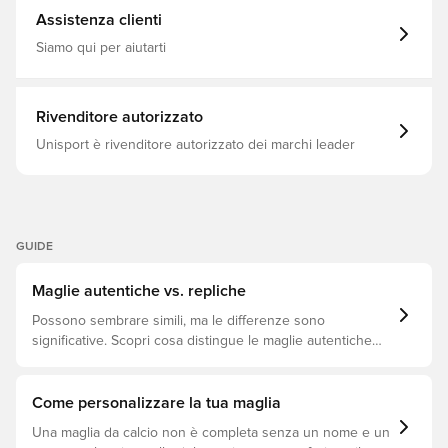
l'elemento di design in rilievo sulla parte anteriore e gli
Assistenza clienti
iconici inserti toracici in mesh forniscono una maggiore
ventilazione in modo da sentirsi a suo agio durante le
Siamo qui per aiutarti
sessioni di allenamento intense. Abbracci lo spirito del
calcio italiano con questo top da allenamento e lasci che
adidas sia il suo partner in campo. Vestibilità aderente !
100% poliestere (! 100% riciclato) Materiale di interblocco
Rivenditore autorizzato
Tecnologia Climacool
Unisport è rivenditore autorizzato dei marchi leader
GUIDE
Maglie autentiche vs. repliche
Possono sembrare simili, ma le differenze sono
significative. Scopri cosa distingue le maglie autentiche
dalle repliche e quale si adatta meglio a te.
Come personalizzare la tua maglia
Una maglia da calcio non è completa senza un nome e un