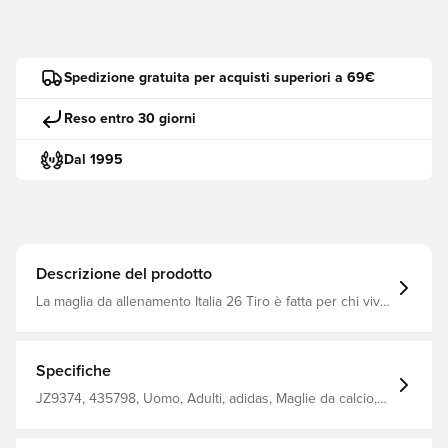
Spedizione gratuita per acquisti superiori a 69€
Reso entro 30 giorni
Dal 1995
Descrizione del prodotto
La maglia da allenamento Italia 26 Tiro è fatta per chi vive
e respira il calcio. Ispirato all'essenza del calcio italiano,
questo picco di allenamento unisce tradizione e
prestazioni moderne. Progettato con una vestibilità
sottile, questo top offre una silhouette snella che segue i
Specifiche
suoi movimenti. La scollatura rotonda aggiunge un tocco
di stile classico, mentre il tessuto interlock offre
JZ9374, 435798, Uomo, Adulti, adidas, Maglie da calcio,
resistenza e comfort. Fa freddo. Asciutto. È pronto.
Verde
Climacool allontana il sudore e lo distribuisce per
prestazioni fresche, asciutte e senza distrazioni. E