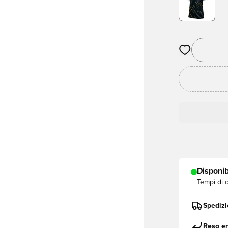
Apre una fine
Disponib
Tempi di 
Spedizi
Reso en