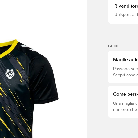
Rivenditor
Unisport è r
GUIDE
Maglie aute
Possono sembr
Scopri cosa d
si adatta megl
Come perso
Una maglia d
numero, che s
come fare.