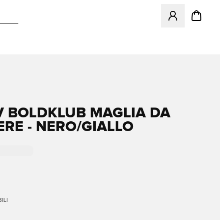
Apre una finestr
 BOLDKLUB MAGLIA DA
ERE - NERO/GIALLO
ILI