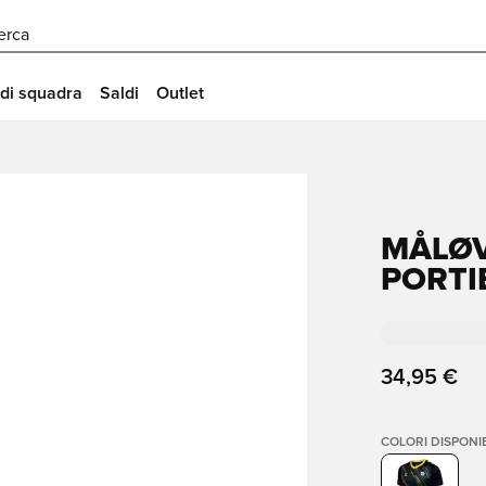
erca
 di squadra
Saldi
Outlet
MÅLØV
PORTI
34,95 €
COLORI DISPONIB