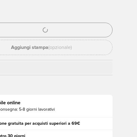
stra modale per accedere o registrarsi come membro
Aggiungi stampa
(opzionale)
ile online
consegna:
5-8 giorni lavorativi
one gratuita per acquisti superiori a 69€
tro 30 giorni