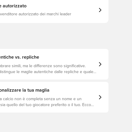
e autorizzato
ivenditore autorizzato dei marchi leader
ntiche vs. repliche
are simili, ma le differenze sono significative.
istingue le maglie autentiche dalle repliche e quale
io a te.
nalizzare la tua maglia
a calcio non è completa senza un nome e un
ia quello del tuo giocatore preferito o il tuo. Ecco