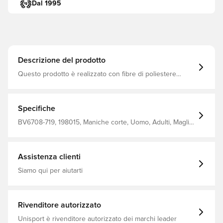
Dal 1995
Descrizione del prodotto
Questo prodotto è realizzato con fibre di poliestere
riciclato al 100% con tecnologia Dri-FIT, che La mantiene
asciutta e comoda. pannelli in rete per una migliore
ventilazione. Slim fit. Realizzato al 100% in poliestere
riciclato.
Specifiche
BV6708-719, 198015, Maniche corte, Uomo, Adulti, Maglie
dei tifosi, Nike, Giallo, Maglie da calcio, This Product Is
Made With 100% Recycled Polyester Fibers
Assistenza clienti
Siamo qui per aiutarti
Rivenditore autorizzato
Unisport è rivenditore autorizzato dei marchi leader