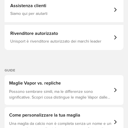
che per il suo dominio. La maglia non è solo una reliquia
Assistenza clienti
del passato, ma celebra un momento clou dell'eredità del
rivale del PSG La tecnologia Nike Dri-Fit rimuove il
Siamo qui per aiutarti
sudore dalla pelle per un'evaporazione più rapida e la
aiuta a rimanere asciutto e comodo Il design della replica
Le offre dettagli ispirati a ciò che indossa la squadra
Realizzato da: 100% poliestere.
Rivenditore autorizzato
Unisport è rivenditore autorizzato dei marchi leader
GUIDE
Maglie Vapor vs. repliche
Possono sembrare simili, ma le differenze sono
significative. Scopri cosa distingue le maglie Vapor dalle
repliche e quale si adatta meglio a te.
Come personalizzare la tua maglia
Una maglia da calcio non è completa senza un nome e un