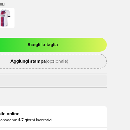
ILI
Scegli la taglia
stra modale per accedere o registrarsi come membro
Aggiungi stampa
(opzionale)
ile online
consegna:
4-7 giorni lavorativi