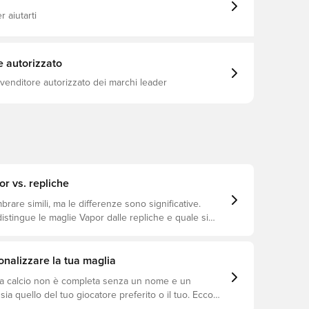
sign. Dettagli nascosti, inclusi elementi "Fiers de
" ed etichette con la bandiera francese sulle
 aiutarti
brano l'identità e l'eredità del club. Più che una
lia, questo kit rappresenta lo spirito e l'ambizione
ermain. Versione Giocatore con le stesse
ncorporate nella maglia indossata dai giocatori La
e autorizzato
ike Aero-FIT è un tessuto ad alte prestazioni
on filati innovativi e una costruzione del tessuto per
ivenditore autorizzato dei marchi leader
ibilità leggera e comfort traspirante durante il gioco ad
lim Realizzata al 100% in poliestere
r vs. repliche
are simili, ma le differenze sono significative.
istingue le maglie Vapor dalle repliche e quale si
 a te.
nalizzare la tua maglia
a calcio non è completa senza un nome e un
ia quello del tuo giocatore preferito o il tuo. Ecco