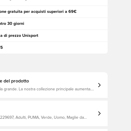
one gratuita per acquisti superiori a 69€
tro 30 giorni
a di prezzo Unisport
95
e del prodotto
la grande. La nostra collezione principale aumenta.
zione è per coloro che amano la battaglia tanto
toria. Una vestibilità riprogettata per alte prestazioni e
ibilità. Per il suo comfort fuori dal campo e per le sue
ampo.
229697, Adulti, PUMA, Verde, Uomo, Maglie da
e, Maniche corte, Main Material 1: 100 Polyester
terlock - 140.00 G/M² - Print - Chemical -