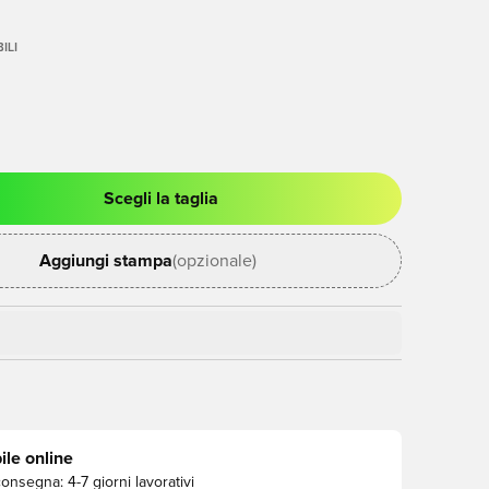
ILI
Scegli la taglia
stra modale per accedere o registrarsi come membro
Aggiungi stampa
(opzionale)
ile online
consegna:
4-7 giorni lavorativi