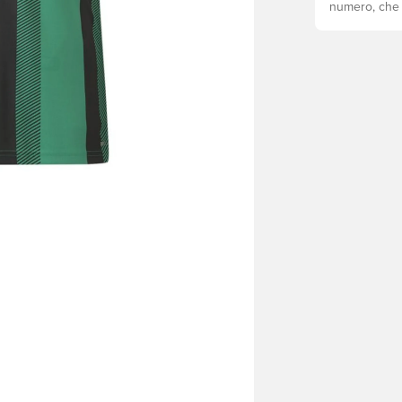
numero, che s
come fare.