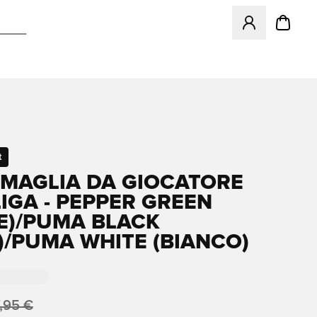
Apre una finestr
t
MAGLIA DA GIOCATORE
IGA - PEPPER GREEN
E)/PUMA BLACK
)/PUMA WHITE (BIANCO)
,95 €