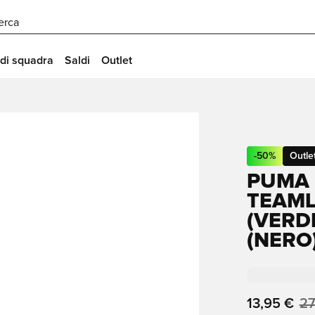
erca
 di squadra
Saldi
Outlet
-
50
%
Outle
PUMA 
TEAML
(VERD
(NERO
13,95 €
27