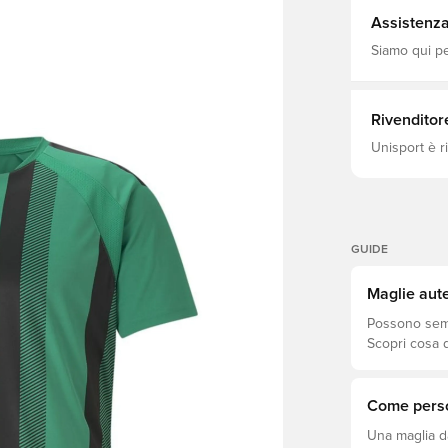
Absorbency&/Or W
- Interlock 
Assistenza 
Absorbency&
Siamo qui per
Rivenditor
Unisport è r
GUIDE
Maglie aute
Possono sembr
Scopri cosa d
si adatta megl
Come perso
Una maglia d