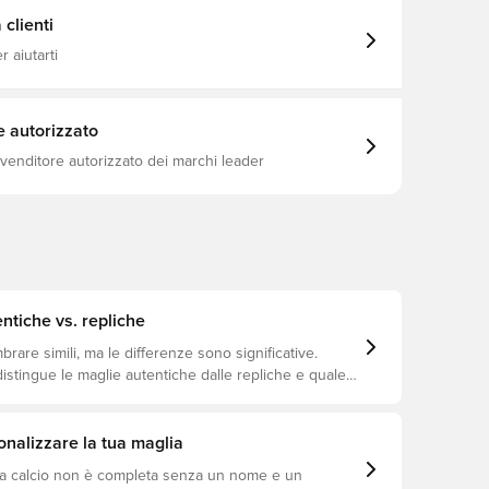
ickingmain Material 2: 100 Polyester Recycled
- 140.00 G/M² - Piece Dyed - Chemical -
clienti
/Or Wicking - Drycell (Fun/001)
 aiutarti
e autorizzato
ivenditore autorizzato dei marchi leader
ntiche vs. repliche
are simili, ma le differenze sono significative.
istingue le maglie autentiche dalle repliche e quale
io a te.
nalizzare la tua maglia
a calcio non è completa senza un nome e un