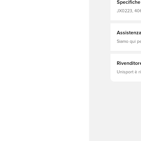
Le 3 strisce 
Specifiche
suo orgoglio per adidas. Dim
Volume: 2,2 l
JX0223, 406
Assistenza 
Siamo qui per
Rivenditor
Unisport è r