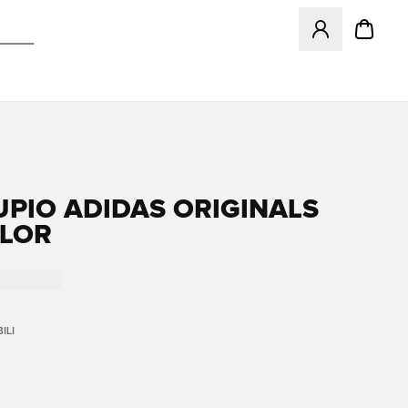
Apre una finestr
PIO ADIDAS ORIGINALS
LOR
ILI