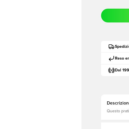
Spedizi
Reso en
Dal 19
Descrizion
Questo prati
che Lei sia 
tasche con c
così ha le ma