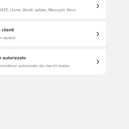
personalizzate e la stampa del trifoglio mostrano il
ensioni: 8 cm x 36 cm x 15 cm
 ! 100% poliestere (riciclato) Chiusura con cerniera
435, Uomo, Adulti, adidas, Marsupio, Nero
clienti
 aiutarti
e autorizzato
ivenditore autorizzato dei marchi leader