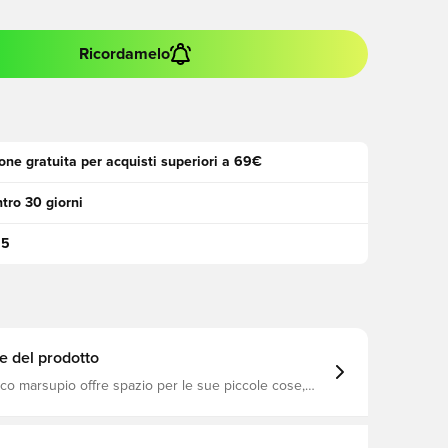
Ricordamelo
one gratuita per acquisti superiori a 69€
tro 30 giorni
95
e del prodotto
co marsupio offre spazio per le sue piccole cose,
in corsa o che stia correndo per prendere il treno. Le
erniera contengono telefono, portafoglio e chiavi,
ni libere per tutto ciò che la giornata ha da offrire.