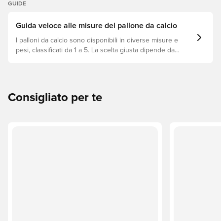
GUIDE
Guida veloce alle misure del pallone da calcio
I palloni da calcio sono disponibili in diverse misure e
pesi, classificati da 1 a 5. La scelta giusta dipende da
fattori come l’età, il livello di abilità e l’utilizzo previsto,
incluse le regole delle leghe e i metodi di allenamento.
Consigliato per te