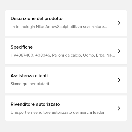
Descrizione del prodotto
La tecnologia Nike AerowSculpt utilizza scanalature
sagomate per interrompere il flusso d'aria sulla palla per
una minore resistenza e un volo più stabile La camera
d'aria in gomma aiuta a mantenere la pressione e la
forma dell'aria Un involucro ruvido è morbido al tatto
Specifiche
durante i passaggi, i tiri e i dribbling 67% gomma/ 13%
poliestere/ 10% etilene vinil acetato (EVA)/10% poliuretano
HV4387-100, 408046, Palloni da calcio, Uomo, Erba, Nike,
(PU)
Adulti, Bianco
Assistenza clienti
Siamo qui per aiutarti
Rivenditore autorizzato
Unisport è rivenditore autorizzato dei marchi leader