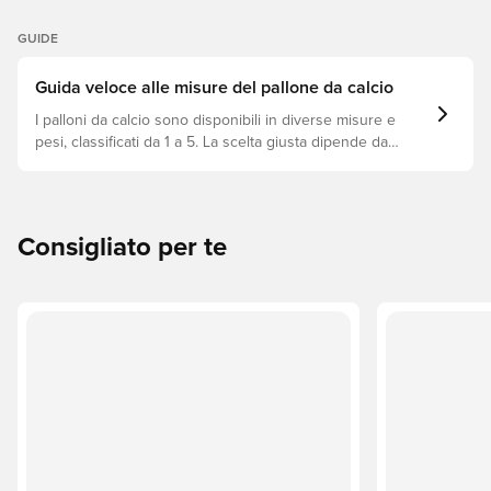
GUIDE
Guida veloce alle misure del pallone da calcio
I palloni da calcio sono disponibili in diverse misure e
pesi, classificati da 1 a 5. La scelta giusta dipende da
fattori come l’età, il livello di abilità e l’utilizzo previsto,
incluse le regole delle leghe e i metodi di allenamento.
Consigliato per te