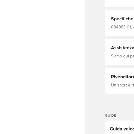
cappello da 
protezione r
mosche a pr
con questo pa
Specifiche
Design a 32 
Team Brandin
084983 01, 
schiuma tes
Uomo, PUMA, Pallo
Lin
Assistenza 
Siamo qui per
Rivenditor
Unisport è r
GUIDE
Guida veloc