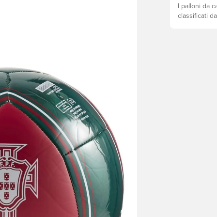
I palloni da 
classificati d
livello di abi
i metodi di a