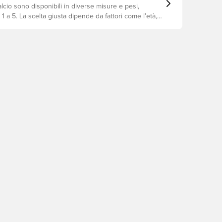
calcio sono disponibili in diverse misure e pesi,
a 1 a 5. La scelta giusta dipende da fattori come l’età, il
lità e l’utilizzo previsto, incluse le regole delle leghe e
llenamento.