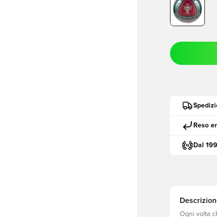
Spedizi
Reso en
Dal 19
Descrizion
Ogni volta c