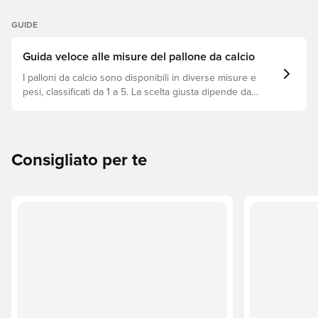
GUIDE
Guida veloce alle misure del pallone da calcio
I palloni da calcio sono disponibili in diverse misure e
pesi, classificati da 1 a 5. La scelta giusta dipende da
fattori come l’età, il livello di abilità e l’utilizzo previsto,
incluse le regole delle leghe e i metodi di allenamento.
Consigliato per te