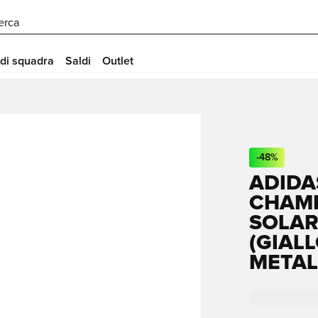
erca
 di squadra
Saldi
Outlet
-
48
%
ADIDA
CHAMP
SOLAR
(GIAL
METAL