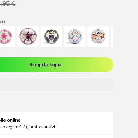
,95 €
ILI
Scegli la taglia
stra modale per accedere o registrarsi come membro
ile online
consegna:
4-7 giorni lavorativi