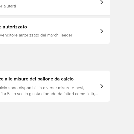
 aiutarti
e autorizzato
ivenditore autorizzato dei marchi leader
e alle misure del pallone da calcio
calcio sono disponibili in diverse misure e pesi,
a 1 a 5. La scelta giusta dipende da fattori come l’età, il
lità e l’utilizzo previsto, incluse le regole delle leghe e
llenamento.