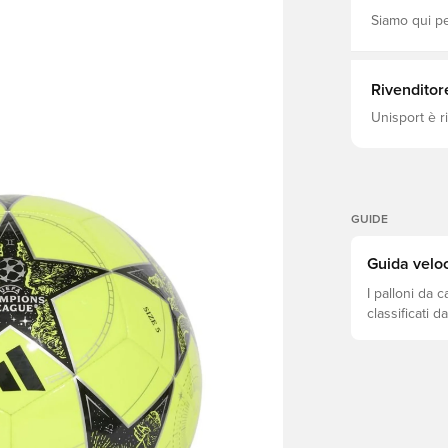
Siamo qui per
Rivenditor
Unisport è r
GUIDE
Guida veloc
I palloni da 
classificati d
livello di abi
i metodi di a