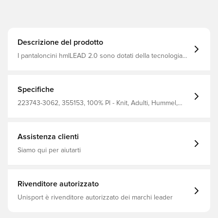
Descrizione del prodotto
I pantaloncini hmlLEAD 2.0 sono dotati della tecnologia
BEECOOL® per un'elevata traspirabilità e un'asciugatura
rapida. Progettati con una vestibilità regolare e una
coulisse in vita per una vestibilità regolabile, questi
pantaloncini sono adatti per qualsiasi tipo di sport.
Specifiche
223743-3062, 355153, 100% Pl - Knit, Adulti, Hummel,
Uomo, Pantaloncini da allenamento, Modello corto, Rosso
Assistenza clienti
Siamo qui per aiutarti
Rivenditore autorizzato
Unisport è rivenditore autorizzato dei marchi leader