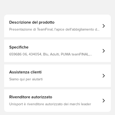
Descrizione del prodotto
Presentazione di TeamFinal, l'apice dell'abbigliamento da
calcio ad alte prestazioni. Questa serie d'élite è
progettata con tessuti avanzati ed è rivolta agli atleti che
richiedono il meglio. Ogni dettaglio è stato elaborato con
cura per garantire che i giocatori possano dare il meglio
Specifiche
di sé, indipendentemente dall'intensità della partita.
659686 06, 434054, Blu, Adulti, PUMA teamFINAL,
PUMA, Pantaloncini da allenamento, Modello corto,
Donna
Assistenza clienti
Siamo qui per aiutarti
Rivenditore autorizzato
Unisport è rivenditore autorizzato dei marchi leader