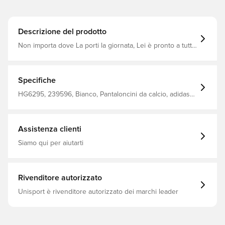
Descrizione del prodotto
Non importa dove La porti la giornata, Lei è pronto a tutto
con questi pantaloncini adidas football Entrada 22. Hanno
un design pulito e classico AEROREADY per mantenerla
fresca e asciutta L'elastico in vita, che può essere
regolato con un cordoncino, garantisce una perfetta
Specifiche
aderenza. Realizzato al 100% in poliestere riciclato.
HG6295, 239596, Bianco, Pantaloncini da calcio, adidas
Entrada, Uomo, Adulti, Modello corto, adidas
Assistenza clienti
Siamo qui per aiutarti
Rivenditore autorizzato
Unisport è rivenditore autorizzato dei marchi leader