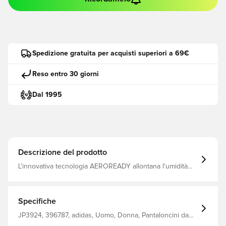
Spedizione gratuita per acquisti superiori a 69€
Reso entro 30 giorni
Dal 1995
Descrizione del prodotto
L'innovativa tecnologia AEROREADY allontana l'umidità
dal corpo, lasciandola comoda, asciutta e fresca Stesso
design usato dai giocatori Vestibilità regolare Realizzato
al 100% in poliestere.
Specifiche
JP3924, 396787, adidas, Uomo, Donna, Pantaloncini da
calcio, Modello corto, Bambini, 2025/26, Blu, Terzi kit