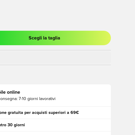
Scegli la taglia
stra modale per accedere o registrarsi come membro
ile online
consegna:
7-10 giorni lavorativi
one gratuita per acquisti superiori a 69€
tro 30 giorni