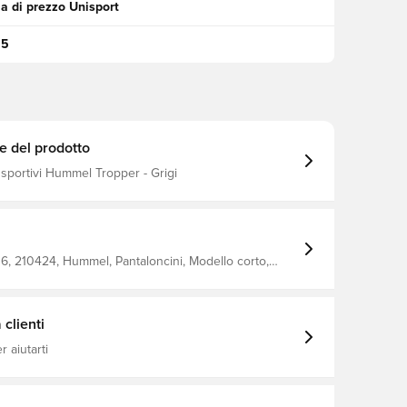
a di prezzo Unisport
95
e del prodotto
 sportivi Hummel Tropper - Grigi
, 210424, Hummel, Pantaloncini, Modello corto,
Grigio, Uomo, Adulti, 80% Pl, 15% Vi, 5% Ea - Knit
clienti
 aiutarti