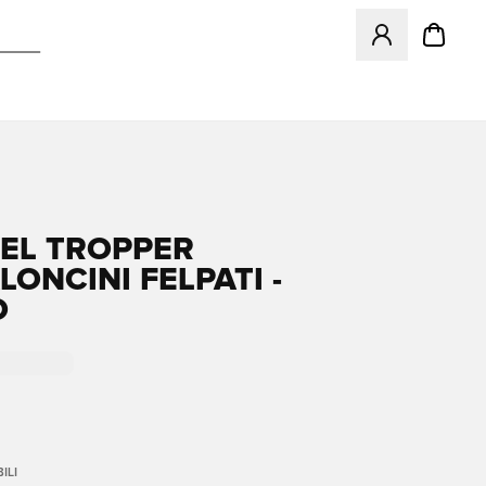
Apre una finestr
EL TROPPER
ONCINI FELPATI -
O
ILI