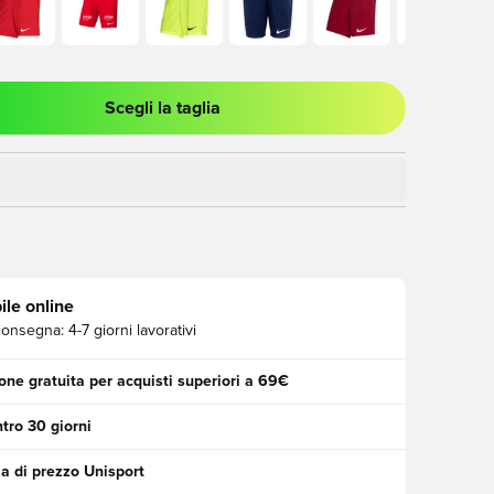
Scegli la taglia
stra modale per accedere o registrarsi come membro
ile online
consegna:
4-7 giorni lavorativi
one gratuita per acquisti superiori a 69€
tro 30 giorni
a di prezzo Unisport