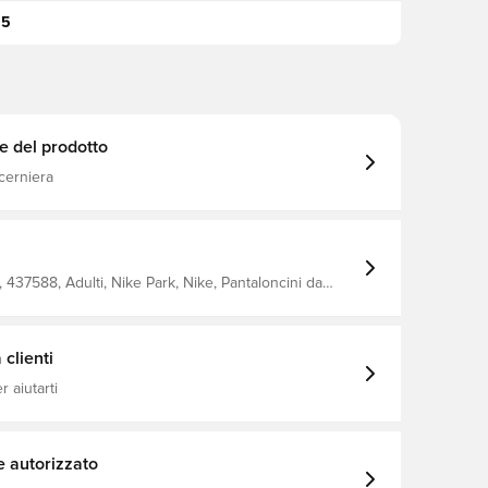
95
e del prodotto
cerniera
437588, Adulti, Nike Park, Nike, Pantaloncini da
llo corto, This Product Is Made With 100% Recycled
bers, Nero, Uomo, Senza calzino
clienti
 aiutarti
e autorizzato