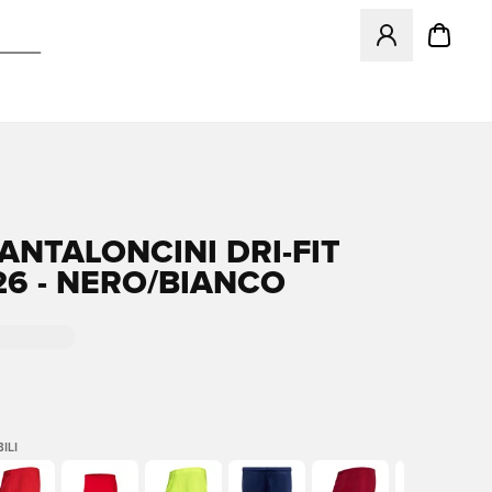
Apre una finestr
PANTALONCINI DRI-FIT
26 - NERO/BIANCO
ILI