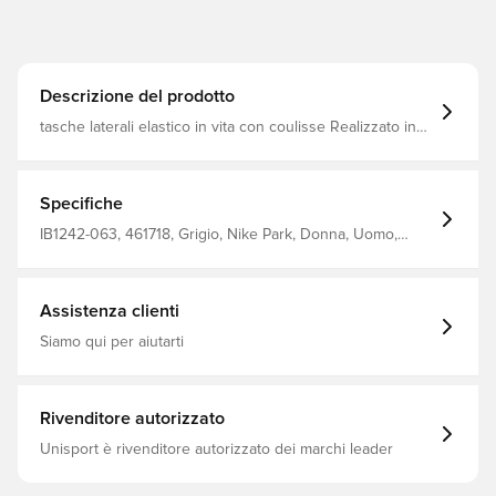
Descrizione del prodotto
tasche laterali elastico in vita con coulisse Realizzato in
82% cotone e 18% poliestere
Specifiche
IB1242-063, 461718, Grigio, Nike Park, Donna, Uomo,
Modello corto, Nike, 80% Cotton 20% Polyester,
Pantaloncini, Bambini
Assistenza clienti
Siamo qui per aiutarti
Rivenditore autorizzato
Unisport è rivenditore autorizzato dei marchi leader