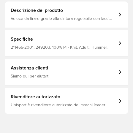
Descrizione del prodotto
Veloce da tirare grazie alla cintura regolabile con lacci
che offre una vestibilità perfetta e non scivola. I
pantaloncini hmlCORE XK BASKET sono realizzati in
tessuto interlock con tecnologia BEECOOL® per offrirle il
massimo comfort durante il combattimento o
Specifiche
l'allenamento, e i caratteristici angoli in hummel®
forniscono un aggiornamento audace ed elegante al
211465-2001, 249203, 100% Pl - Knit, Adulti, Hummel
look.
Core, Hummel, Nero, Uomo, Pantaloncini, Modello corto
Assistenza clienti
Siamo qui per aiutarti
Rivenditore autorizzato
Unisport è rivenditore autorizzato dei marchi leader