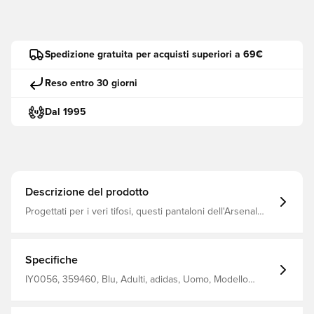
Spedizione gratuita per acquisti superiori a 69€
Reso entro 30 giorni
Dal 1995
Descrizione del prodotto
Progettati per i veri tifosi, questi pantaloni dell'Arsenal
rendono omaggio a una leggenda delle adidas Classico
ma contemporaneo, abbinano un morbido tessuto piqué
a una vestibilità aderente per il massimo comfort fuori dal
campo Cordoncino elastico in vita Tasche frontali a filetto
Specifiche
Tasca posteriore a filetto Vestibilità aderente 52% cotone
48% poliestere
IY0056, 359460, Blu, Adulti, adidas, Uomo, Modello
lungo, Track pants