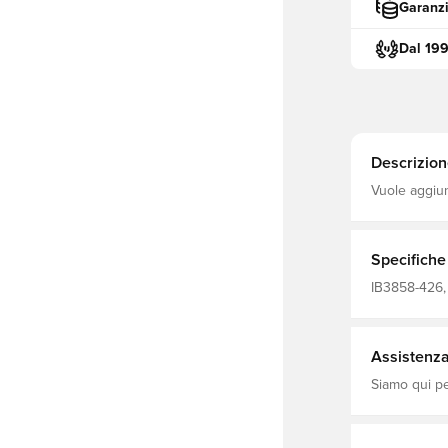
Garanzi
Dal 19
Descrizion
Vuole aggiun
FC? Con il cl
arancioni, q
idrorepellen
fresca.
Specifiche
IB3858-426, 
allenamento
Assistenza 
Siamo qui per