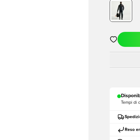
Apre una fine
Disponib
Tempi di 
Spedizi
Reso en