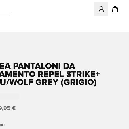
Apre una finestr
EA PANTALONI DA
AMENTO REPEL STRIKE+
LU/WOLF GREY (GRIGIO)
9,95 €
ILI