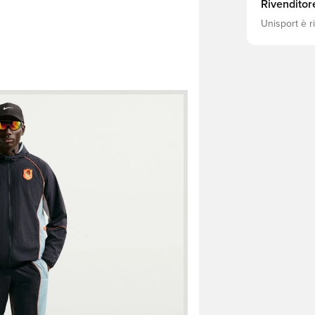
Rivenditor
Unisport è r