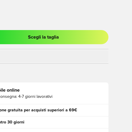
Scegli la taglia
stra modale per accedere o registrarsi come membro
ile online
consegna:
4-7 giorni lavorativi
one gratuita per acquisti superiori a 69€
tro 30 giorni