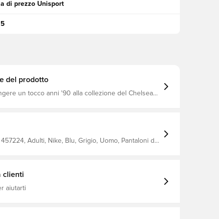
a di prezzo Unisport
95
e del prodotto
gere un tocco anni '90 alla collezione del Chelsea
assico logo del club e i caratteristici accenti
uesti pantaloni hanno uno strato esterno in nylon
te e una fodera in rete per mantenerLa asciutta e
457224, Adulti, Nike, Blu, Grigio, Uomo, Pantaloni da
, Modello lungo
clienti
 aiutarti