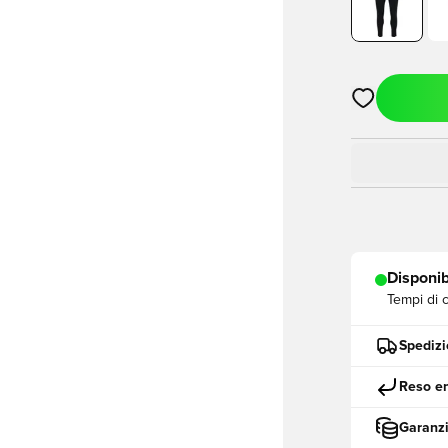
Apre una fine
Disponib
Tempi di 
Spedizi
Reso en
Garanzi