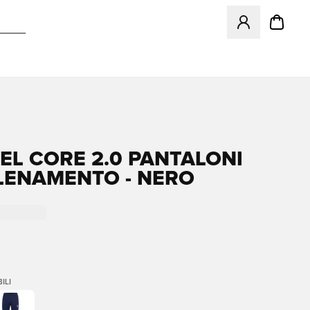
Apre una finestr
L CORE 2.0 PANTALONI
LENAMENTO - NERO
ILI