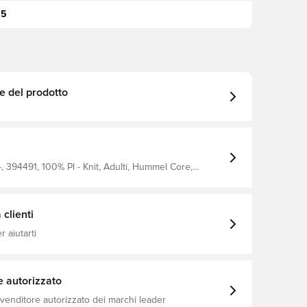
95
e del prodotto
 394491, 100% Pl - Knit, Adulti, Hummel Core,
o, Uomo, Pantaloni da allenamento, Modello lungo
clienti
 aiutarti
e autorizzato
ivenditore autorizzato dei marchi leader