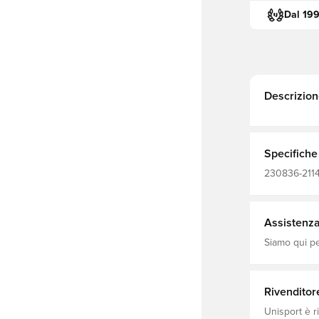
Dal 19
Descrizion
Specifiche
230836-2114,
Hummel, Ner
Assistenza 
Siamo qui per
Rivenditor
Unisport è r