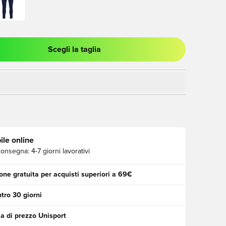
Scegli la taglia
stra modale per accedere o registrarsi come membro
ile online
consegna:
4-7 giorni lavorativi
one gratuita per acquisti superiori a 69€
tro 30 giorni
a di prezzo Unisport