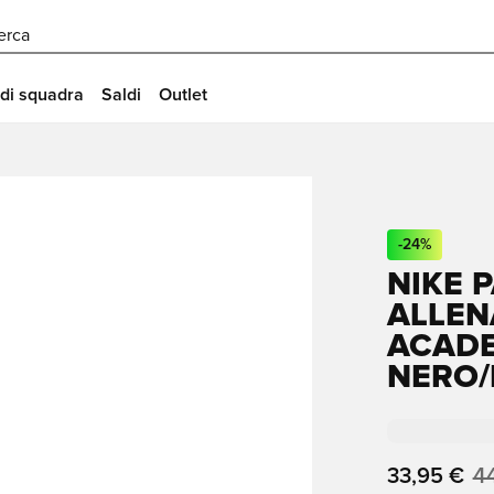
erca
 di squadra
Saldi
Outlet
-
24
%
NIKE 
ALLEN
ACADE
NERO/
33,95 €
4