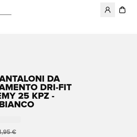
Apre una finestr
PANTALONI DA
AMENTO DRI-FIT
MY 25 KPZ -
BIANCO
4,95 €