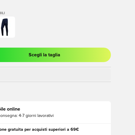
ILI
Scegli la taglia
stra modale per accedere o registrarsi come membro
ile online
consegna:
4-7 giorni lavorativi
one gratuita per acquisti superiori a 69€