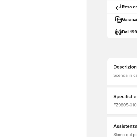
Reso en
Garanzi
Dal 19
Descrizion
Scenda in c
Nike Academy
successivo T
riporre ogge
traspirante 
Specifiche
corpo, mant
FZ9805-010,
Pantaloni da
Assistenza 
Siamo qui per