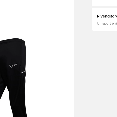
Rivenditor
Unisport è r