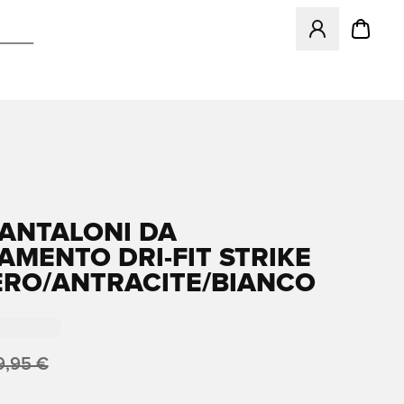
Apre una finestr
PANTALONI DA
AMENTO DRI-FIT STRIKE
NERO/ANTRACITE/BIANCO
9,95 €