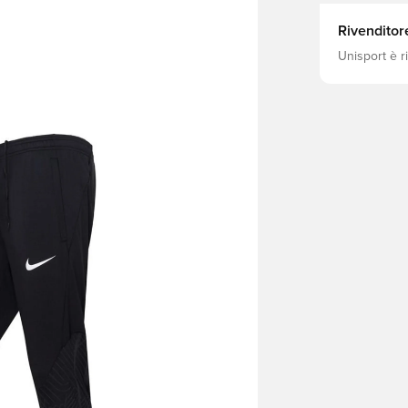
Rivenditor
Unisport è r