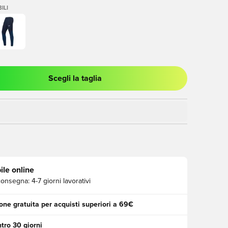
ILI
Scegli la taglia
stra modale per accedere o registrarsi come membro
ile online
consegna:
4-7 giorni lavorativi
one gratuita per acquisti superiori a 69€
tro 30 giorni