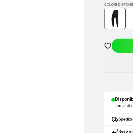
COLORI DISPONIB
Apre una fine
Disponib
Tempi di 
Spedizi
Reso en