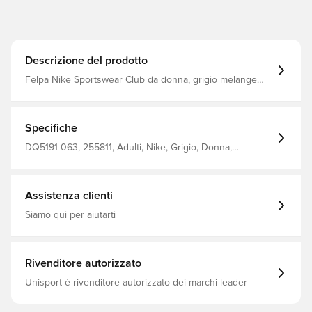
Descrizione del prodotto
Felpa Nike Sportswear Club da donna, grigio melange
dk/bianco, L
Specifiche
DQ5191-063, 255811, Adulti, Nike, Grigio, Donna,
Pantaloni felpati, Modello lungo, 67% Cotton 33%
Polyester
Assistenza clienti
Siamo qui per aiutarti
Rivenditore autorizzato
Unisport è rivenditore autorizzato dei marchi leader