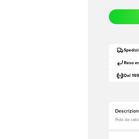
Spedizi
Reso en
Dal 19
Descrizion
Polo da calc
OBSIDIAN/W