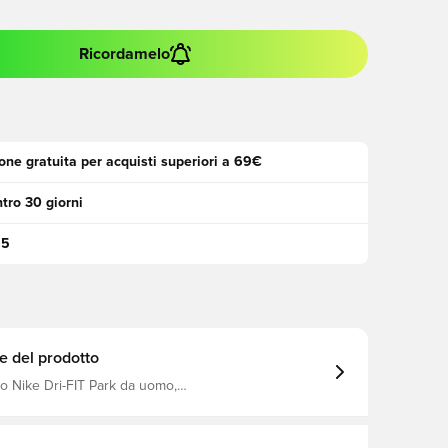
Ricordamelo
one gratuita per acquisti superiori a 69€
tro 30 giorni
95
e del prodotto
io Nike Dri-FIT Park da uomo,
HITE/WHITE, L