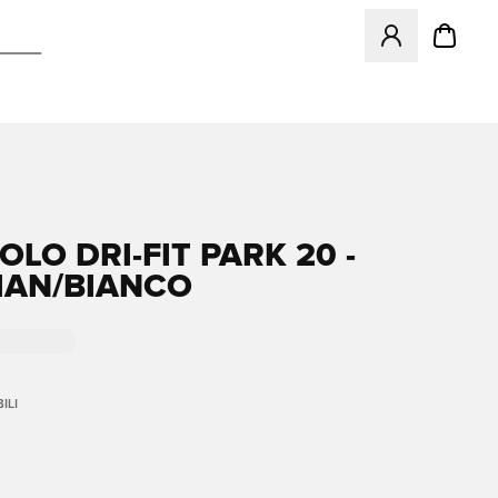
Apre una finestr
OLO DRI-FIT PARK 20 -
IAN/BIANCO
ILI