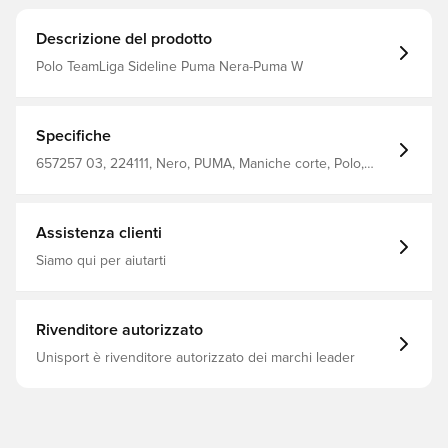
Descrizione del prodotto
Polo TeamLiga Sideline Puma Nera-Puma W
Specifiche
657257 03, 224111, Nero, PUMA, Maniche corte, Polo,
Uomo, Adulti, Main Material 1: 100% Polyester Recycled -
Interlock - 140.00 G/M² - Piece Dyed - Chemical- Wicking
(Bio-Based) - Drycell (Fun/001)
Assistenza clienti
Siamo qui per aiutarti
Rivenditore autorizzato
Unisport è rivenditore autorizzato dei marchi leader