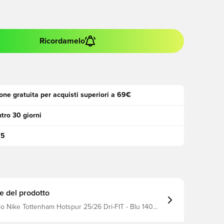
Ricordamelo
one gratuita per acquisti superiori a 69€
tro 30 giorni
95
e del prodotto
lo Nike Tottenham Hotspur 25/26 Dri-FIT - Blu 140
BGN Marca: Nike filter_colors: blu