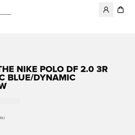
Apre una finestr
THE NIKE POLO DF 2.0 3R
IC BLUE/DYNAMIC
OW
ILI