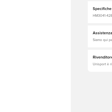
Specifiche
HM3041-428,
Assistenza 
Siamo qui per
Rivenditor
Unisport è r