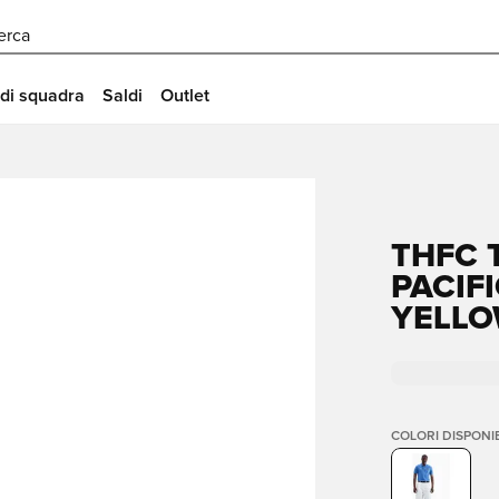
erca
 di squadra
Saldi
Outlet
THFC 
PACIF
YELL
COLORI DISPONIB