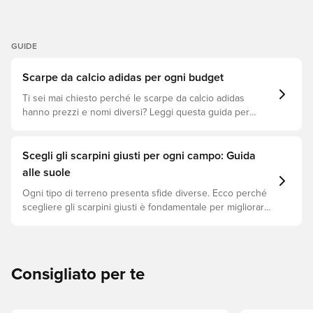
GUIDE
Scarpe da calcio adidas per ogni budget
Ti sei mai chiesto perché le scarpe da calcio adidas
hanno prezzi e nomi diversi? Leggi questa guida per
capire le differenze tra i modelli Elite, Pro, League e Club.
Scegli gli scarpini giusti per ogni campo: Guida
alle suole
Ogni tipo di terreno presenta sfide diverse. Ecco perché
scegliere gli scarpini giusti è fondamentale per migliorare
le prestazioni, prevenire infortuni e prolungare la durata
delle scarpe. Scopri quali modelli sono perfetti per ogni
tipo di superficie!
Consigliato per te