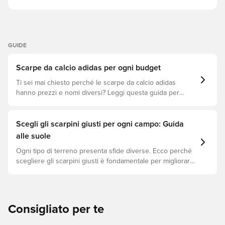
GUIDE
Scarpe da calcio adidas per ogni budget
Ti sei mai chiesto perché le scarpe da calcio adidas
hanno prezzi e nomi diversi? Leggi questa guida per
capire le differenze tra i modelli Elite, Pro, League e Club.
Scegli gli scarpini giusti per ogni campo: Guida
alle suole
Ogni tipo di terreno presenta sfide diverse. Ecco perché
scegliere gli scarpini giusti è fondamentale per migliorare
le prestazioni, prevenire infortuni e prolungare la durata
delle scarpe. Scopri quali modelli sono perfetti per ogni
tipo di superficie!
Consigliato per te