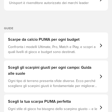
Unisport è rivenditore autorizzato dei marchi leader
GUIDE
Scarpe da calcio PUMA per ogni budget
Confronta i modelli Ultimate, Pro, Match e Play, e scopri a
quali livelli di gioco e budget sono destinati.
Scegli gli scarpini giusti per ogni campo: Guida
alle suole
Ogni tipo di terreno presenta sfide diverse. Ecco perché
scegliere gli scarpini giusti è fondamentale per migliorare
le prestazioni, prevenire infortuni e prolungare la durata
delle scarpe. Scopri quali modelli sono perfetti per ogni
tipo di superficie!
Scegli la tua scarpa PUMA perfetta
Ogni stile di gioco ha bisogno dello scarpino giusto – e le