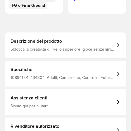
FG o Firm Ground
Descrizione del prodotto
Sblocca la creatività di livello superiore, gioca senza limiti
e diventa il vero genio della palla in FUTURE 9 Vestibilità
più stretta del solito, in quanto il modello è realizzato
appositamente per le donne Tacchetti FG+AG per campi
in erba naturale e artificiale.
Specifiche
108941 01, 434304, Adulti, Con calzino, Controllo, Future,
PUMA, Scarpe da calcio, Terreno erboso artificiale (AG o
Artificial Ground), Terreno erboso a fondo compatto (FG o
Firm Ground), Maglia, Pro, Migliore, Donna, PUMA Light
Up SS26, Blu
Assistenza clienti
Siamo qui per aiutarti
Rivenditore autorizzato