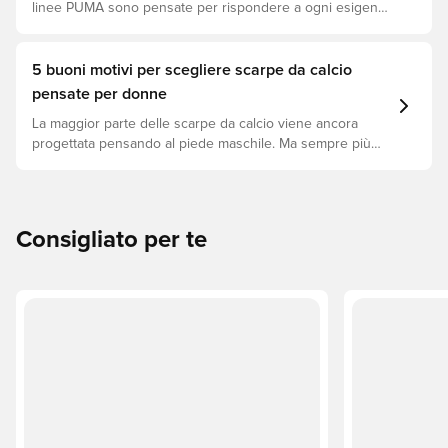
linee PUMA sono pensate per rispondere a ogni esigenza
in campo. Scopri se FUTURE, ULTRA o KING è il modello
perfetto per il tuo gioco.
5 buoni motivi per scegliere scarpe da calcio
pensate per donne
La maggior parte delle scarpe da calcio viene ancora
progettata pensando al piede maschile. Ma sempre più
brand stanno sviluppando modelli specifici per il piede
femminile – e ci sono ottimi motivi per fare il cambio.
Consigliato per te