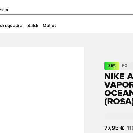
erca
 di squadra
Saldi
Outlet
-
35
%
FG
NIKE 
VAPOR
OCEAN
(ROSA
77,95 €
11