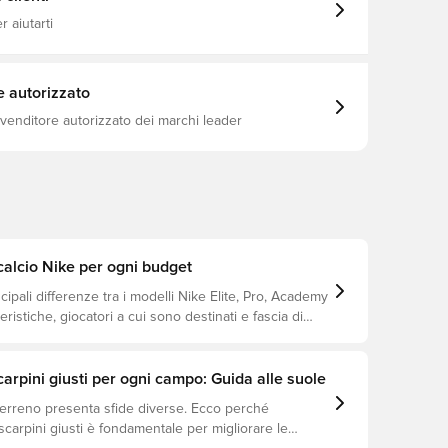
 una serie di levette a cascata, quindi afferra una
erficie dell'unità Air Zoom fornendo al contempo la
 aiutarti
nza Una tomaia completa in Flyknit è super morbida,
ta per i piedi dei bambini Si tratta di uno
 tacchetti FG, destinato all'uso su campi in erba
e autorizzato
ivenditore autorizzato dei marchi leader
alcio Nike per ogni budget
ncipali differenze tra i modelli Nike Elite, Pro, Academy
eristiche, giocatori a cui sono destinati e fascia di
scarpini giusti per ogni campo: Guida alle suole
terreno presenta sfide diverse. Ecco perché
 scarpini giusti è fondamentale per migliorare le