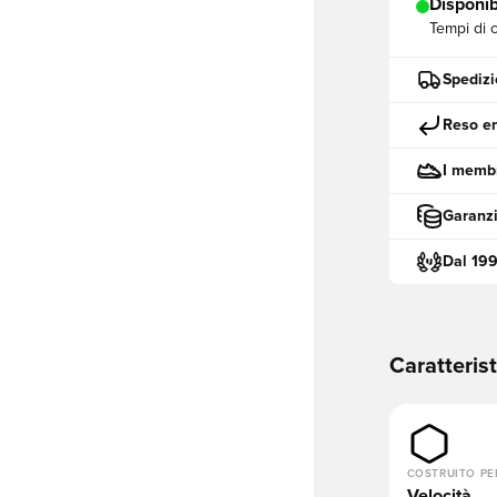
Disponib
Tempi di 
Spedizi
Reso en
I membr
Garanzi
Dal 19
Caratteris
COSTRUITO PE
Velocità