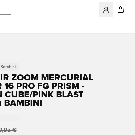
Apre una finestr
Bambini
AIR ZOOM MERCURIAL
 16 PRO FG PRISM -
 CUBE/PINK BLAST
) BAMBINI
9,95 €