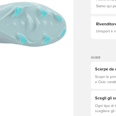
costituito da
maggiore sup
Siamo qui per
giusta adere
elastica e sagoma
scarpone con
naturale.
Rivenditor
Unisport è r
GUIDE
Scarpe da c
Scopri le pri
e Club: caratt
prezzo.
Scegli gli 
Ogni tipo di 
scegliere gli