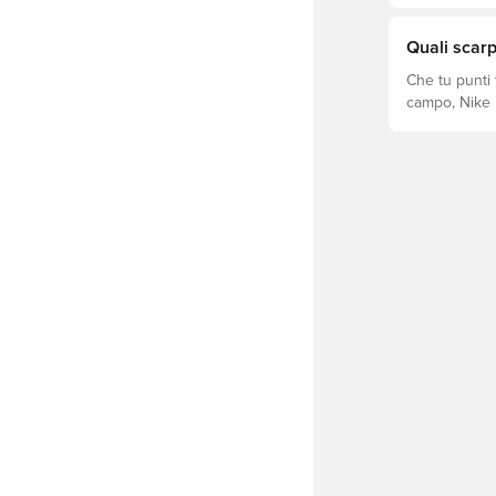
prestazioni, 
scarpe. Scopr
superficie!
Quali scarp
Che tu punti t
campo, Nike h
Mercurial e T
gioco.