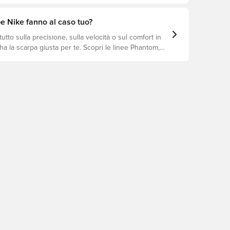
prevenire infortuni e prolungare la durata delle
i quali modelli sono perfetti per ogni tipo di
e Nike fanno al caso tuo?
utto sulla precisione, sulla velocità o sul comfort in
a la scarpa giusta per te. Scopri le linee Phantom,
iempo e trova il modello perfetto per il tuo stile di