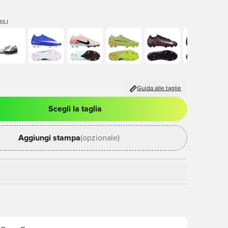
ILI
Guida alle taglie
Scegli la taglia
stra modale per accedere o registrarsi come membro
Aggiungi stampa
(opzionale)