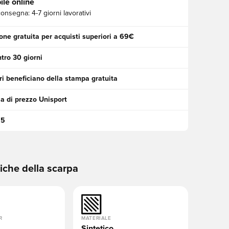
ile online
consegna:
4-7 giorni lavorativi
one gratuita per acquisti superiori a 69€
tro 30 giorni
i beneficiano della stampa gratuita
a di prezzo Unisport
95
tiche della scarpa
R
MATERIALE
Sintetico