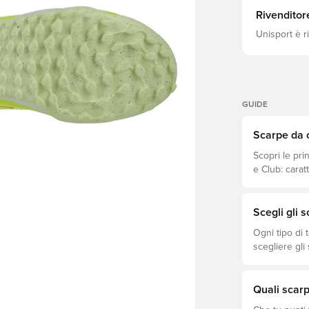
Rivenditor
Unisport è r
GUIDE
Scarpe da c
Scopri le pri
e Club: caratt
prezzo.
Scegli gli 
Ogni tipo di 
scegliere gli
prestazioni, 
scarpe. Scopr
superficie!
Quali scarp