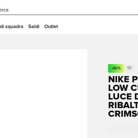
erca
 di squadra
Saldi
Outlet
-
40
%
TF
NIKE 
LOW C
LUCE 
RIBAL
CRIMS