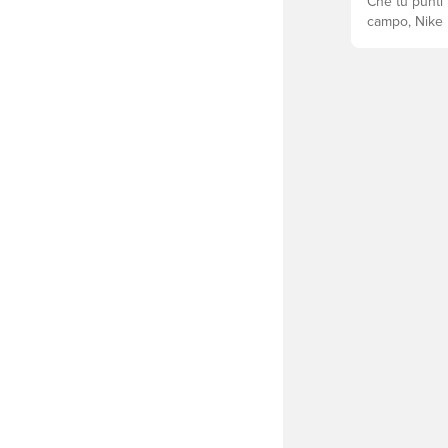
Che tu punti t
campo, Nike h
Mercurial e T
gioco.