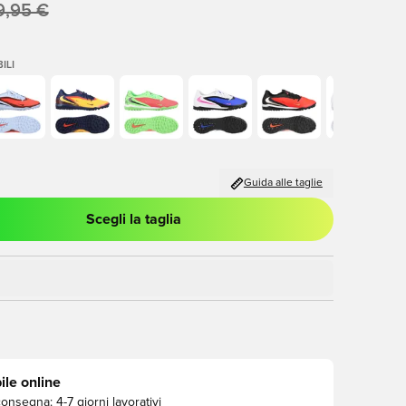
9,95 €
ILI
Guida alle taglie
Scegli la taglia
stra modale per accedere o registrarsi come membro
ile online
consegna:
4-7 giorni lavorativi