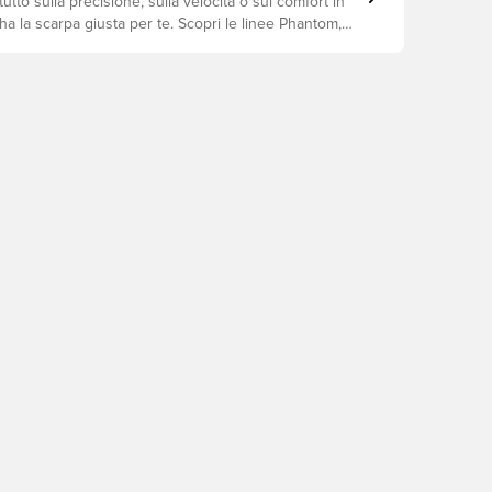
utto sulla precisione, sulla velocità o sul comfort in
a la scarpa giusta per te. Scopri le linee Phantom,
iempo e trova il modello perfetto per il tuo stile di