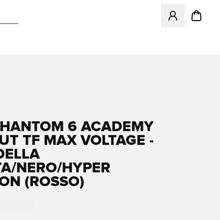
Apre una finestr
PHANTOM 6 ACADEMY
UT TF MAX VOLTAGE -
DELLA
TA/NERO/HYPER
ON (ROSSO)