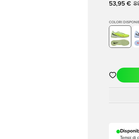
53,95 €
8
COLORI DISPONIB
Apre una fine
Disponib
Tempi di 