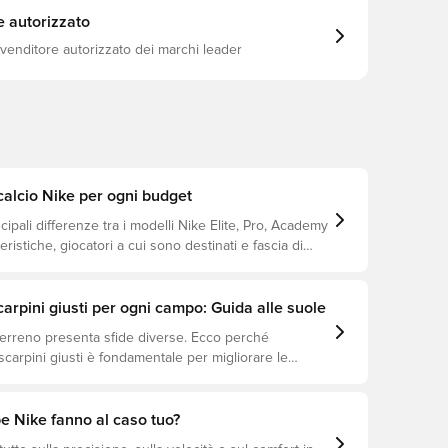
e autorizzato
ivenditore autorizzato dei marchi leader
alcio Nike per ogni budget
ncipali differenze tra i modelli Nike Elite, Pro, Academy
eristiche, giocatori a cui sono destinati e fascia di
scarpini giusti per ogni campo: Guida alle suole
terreno presenta sfide diverse. Ecco perché
 scarpini giusti è fondamentale per migliorare le
prevenire infortuni e prolungare la durata delle
i quali modelli sono perfetti per ogni tipo di
e Nike fanno al caso tuo?