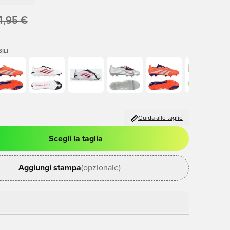
4,95 €
ILI
Guida alle taglie
Scegli la taglia
stra modale per accedere o registrarsi come membro
Aggiungi stampa
(opzionale)