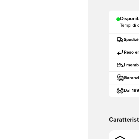
Disponib
Tempi di 
Spedizi
Reso en
I membr
Garanzi
Dal 19
Caratteris