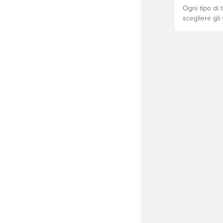
Ogni tipo di 
scegliere gli
prestazioni, 
scarpe. Scopr
superficie!