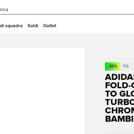
erca
 di squadra
Saldi
Outlet
-
20
%
FG
ADIDA
FOLD-
TO GL
TURB
CHROM
BAMBI