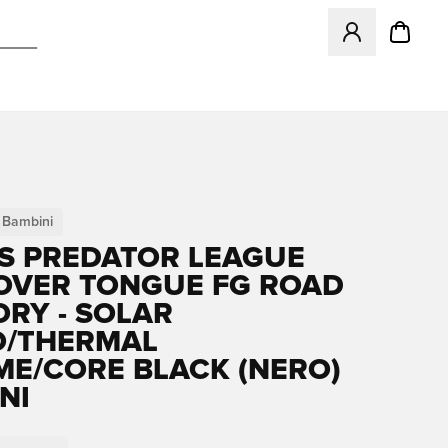
Apre una finestr
Bambini
S PREDATOR LEAGUE
OVER TONGUE FG ROAD
ORY - SOLAR
O/THERMAL
E/CORE BLACK (NERO)
NI