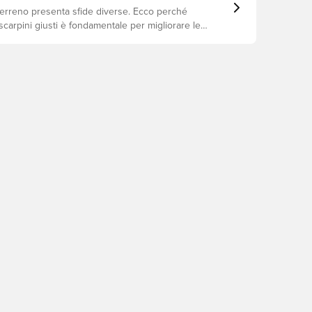
terreno presenta sfide diverse. Ecco perché
 scarpini giusti è fondamentale per migliorare le
prevenire infortuni e prolungare la durata delle
i quali modelli sono perfetti per ogni tipo di