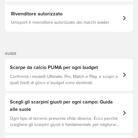
Rivenditore autorizzato
Unisport è rivenditore autorizzato dei marchi leader
GUIDE
Scarpe da calcio PUMA per ogni budget
Confronta i modelli Ultimate, Pro, Match e Play, e scopri a
quali livelli di gioco e budget sono destinati.
Scegli gli scarpini giusti per ogni campo: Guida
alle suole
Ogni tipo di terreno presenta sfide diverse. Ecco perché
scegliere gli scarpini giusti è fondamentale per migliorare
le prestazioni, prevenire infortuni e prolungare la durata
delle scarpe. Scopri quali modelli sono perfetti per ogni