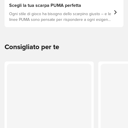
tipo di superficie!
Scegli la tua scarpa PUMA perfetta
Ogni stile di gioco ha bisogno dello scarpino giusto – e le
linee PUMA sono pensate per rispondere a ogni esigenza
in campo. Scopri se FUTURE, ULTRA o KING è il modello
perfetto per il tuo gioco.
Consigliato per te