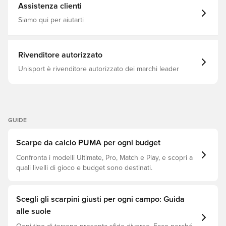
Ground), PUMA Eclipse, Nero, 100%Synthetic Pu
Assistenza clienti
Siamo qui per aiutarti
Rivenditore autorizzato
Unisport è rivenditore autorizzato dei marchi leader
GUIDE
Scarpe da calcio PUMA per ogni budget
Confronta i modelli Ultimate, Pro, Match e Play, e scopri a
quali livelli di gioco e budget sono destinati.
Scegli gli scarpini giusti per ogni campo: Guida
alle suole