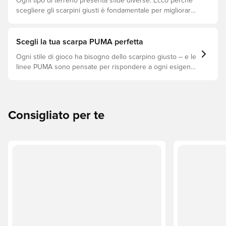
Ogni tipo di terreno presenta sfide diverse. Ecco perché
scegliere gli scarpini giusti è fondamentale per migliorare
le prestazioni, prevenire infortuni e prolungare la durata
delle scarpe. Scopri quali modelli sono perfetti per ogni
tipo di superficie!
Scegli la tua scarpa PUMA perfetta
Ogni stile di gioco ha bisogno dello scarpino giusto – e le
linee PUMA sono pensate per rispondere a ogni esigenza
in campo. Scopri se FUTURE, ULTRA o KING è il modello
perfetto per il tuo gioco.
Consigliato per te