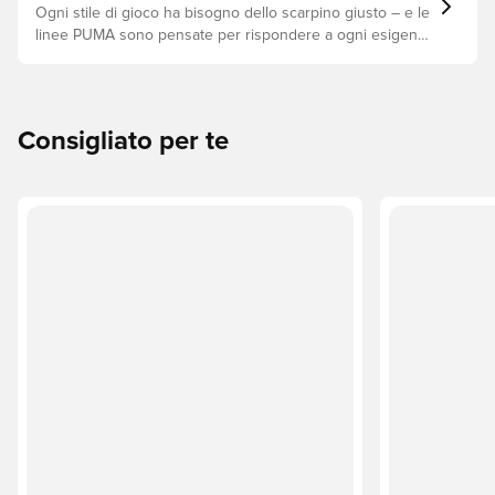
Ogni stile di gioco ha bisogno dello scarpino giusto – e le
linee PUMA sono pensate per rispondere a ogni esigenza
in campo. Scopri se FUTURE, ULTRA o KING è il modello
perfetto per il tuo gioco.
Consigliato per te