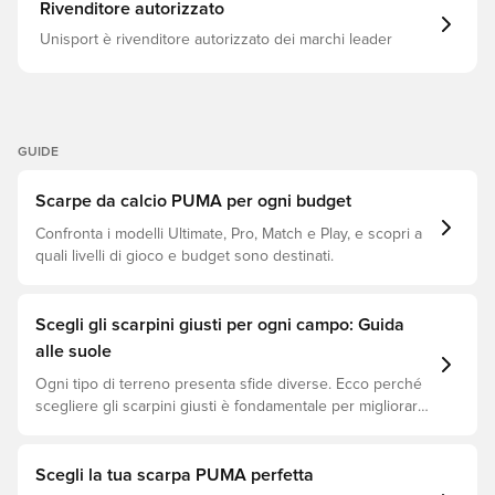
Rivenditore autorizzato
Unisport è rivenditore autorizzato dei marchi leader
GUIDE
Scarpe da calcio PUMA per ogni budget
Confronta i modelli Ultimate, Pro, Match e Play, e scopri a
quali livelli di gioco e budget sono destinati.
Scegli gli scarpini giusti per ogni campo: Guida
alle suole
Ogni tipo di terreno presenta sfide diverse. Ecco perché
scegliere gli scarpini giusti è fondamentale per migliorare
le prestazioni, prevenire infortuni e prolungare la durata
delle scarpe. Scopri quali modelli sono perfetti per ogni
tipo di superficie!
Scegli la tua scarpa PUMA perfetta