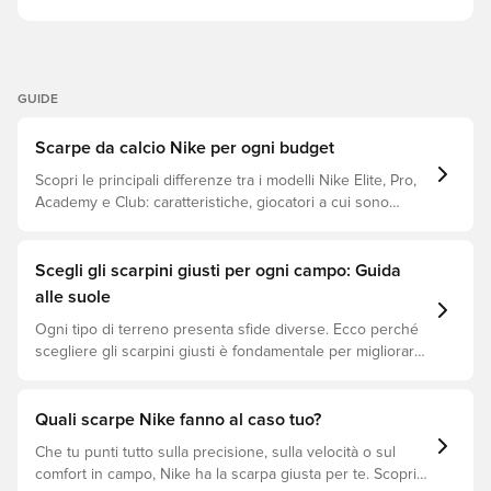
avverte che il colore della suola potrebbe sbiadire con
l'utilizzo.
GUIDE
Scarpe da calcio Nike per ogni budget
Scopri le principali differenze tra i modelli Nike Elite, Pro,
Academy e Club: caratteristiche, giocatori a cui sono
destinati e fascia di prezzo.
Scegli gli scarpini giusti per ogni campo: Guida
alle suole
Ogni tipo di terreno presenta sfide diverse. Ecco perché
scegliere gli scarpini giusti è fondamentale per migliorare
le prestazioni, prevenire infortuni e prolungare la durata
delle scarpe. Scopri quali modelli sono perfetti per ogni
tipo di superficie!
Quali scarpe Nike fanno al caso tuo?
Che tu punti tutto sulla precisione, sulla velocità o sul
comfort in campo, Nike ha la scarpa giusta per te. Scopri