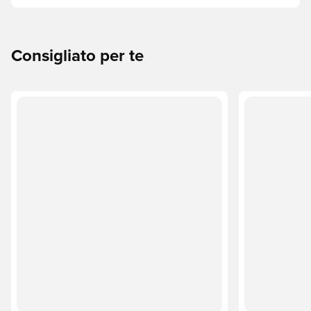
le linee Phantom, Mercurial e Tiempo e trova il modello
perfetto per il tuo stile di gioco.
Consigliato per te