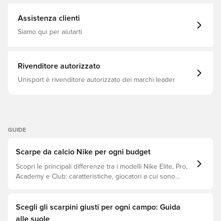
Scarpe da calcio, Uomo, Donna, Nike, Senza calzino,
combinano per formare la tomaia Mercurial più sottile fino
Mercurial Vapor, Velocità, Nero
ad oggi, avvicinandola alla palla e riducendo i tempi di
Assistenza clienti
rodaggio Suola avanzata con un innovativo sistema di
perni con disegno di trazione ondulato combinato con
Siamo qui per aiutarti
tacchetti a forma di chevron per una presa eccezionale
durante l'accelerazione e i rapidi cambi di direzione Con
un classico sistema di allacciatura adattiva Si tratta di uno
scarpone con tacchetti FG, destinato all'uso su campi in
Rivenditore autorizzato
erba naturale. Peso: 178 grammi Nota: Nike afferma che il
colore della suola può diminuire con l'uso.
Unisport è rivenditore autorizzato dei marchi leader
GUIDE
Scarpe da calcio Nike per ogni budget
Scopri le principali differenze tra i modelli Nike Elite, Pro,
Academy e Club: caratteristiche, giocatori a cui sono
destinati e fascia di prezzo.
Scegli gli scarpini giusti per ogni campo: Guida
alle suole