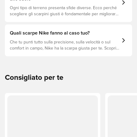
Ogni tipo di terreno presenta sfide diverse. Ecco perché
scegliere gli scarpini giusti è fondamentale per migliorare
le prestazioni, prevenire infortuni e prolungare la durata
delle scarpe. Scopri quali modelli sono perfetti per ogni
tipo di superficie!
Quali scarpe Nike fanno al caso tuo?
Che tu punti tutto sulla precisione, sulla velocità o sul
comfort in campo, Nike ha la scarpa giusta per te. Scopri
le linee Phantom, Mercurial e Tiempo e trova il modello
perfetto per il tuo stile di gioco.
Consigliato per te