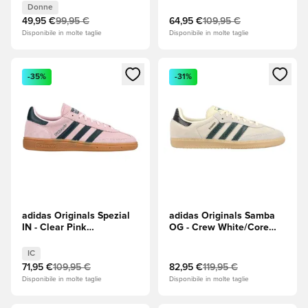
(Bianco)/Inchiostro
(Nero)/Argento
Donne
preamato Donna
metallizzato
49,95 €
99,95 €
64,95 €
109,95 €
Disponibile in molte taglie
Disponibile in molte taglie
Apre una finestra modale per accedere o registrarsi come m
Apre una finestra modale per
-35%
-31%
adidas Originals Spezial
adidas Originals Samba
IN - Clear Pink
OG - Crew White/Core
(Rosa)/Notte artica
Green (Verde)/Magic
Beige (Beige)
IC
71,95 €
109,95 €
82,95 €
119,95 €
Disponibile in molte taglie
Disponibile in molte taglie