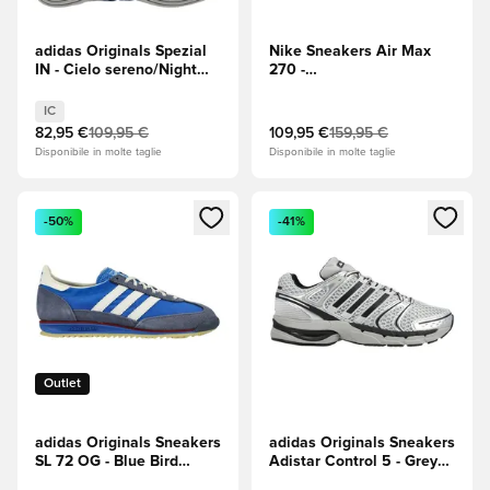
adidas Originals Spezial
Nike Sneakers Air Max
IN - Cielo sereno/Night
270 -
Indigo (Indaco)
Nero/Bianco/Antracite
IC
82,95 €
109,95 €
109,95 €
159,95 €
Disponibile in molte taglie
Disponibile in molte taglie
Apre una finestra modale per accedere o registrarsi come m
Apre una finestra modale per
-50%
-41%
Outlet
adidas Originals Sneakers
adidas Originals Sneakers
SL 72 OG - Blue Bird
Adistar Control 5 - Grey
(Blu)/Off White
Two (Grigio)/Core Black