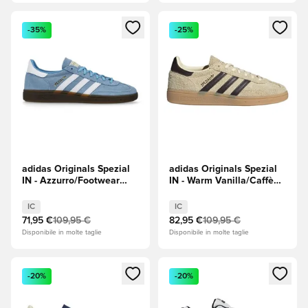
Apre una finestra modale per accedere o registrarsi come m
Apre una finestra modale per
-35%
-25%
adidas Originals Spezial
adidas Originals Spezial
IN - Azzurro/Footwear
IN - Warm Vanilla/Caffè
White (Bianco)
Aurora/Oro metallizzato
IC
IC
71,95 €
109,95 €
82,95 €
109,95 €
Disponibile in molte taglie
Disponibile in molte taglie
Apre una finestra modale per accedere o registrarsi come m
Apre una finestra modale per
-20%
-20%