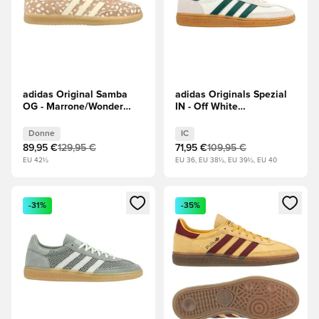
adidas Original Samba
adidas Originals Spezial
OG - Marrone/Wonder
IN - Off White
Mauve (Malva) Donna
(Bianco)/Core Green
(Verde)
Donne
IC
89,95 €
129,95 €
71,95 €
109,95 €
EU 42½
EU 36, EU 38½, EU 39½, EU 40
Apre una finestra modale per accedere o registrarsi come m
Apre una finestra modale per
-31%
-35%