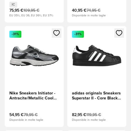
IC
75,95 €
109,95 €
40,95 €
74,95 €
EU 35½, EU 36, EU 36½, EU 37½
Disponibile in molte taglie
Apre una finestra modale per accedere o registrarsi come m
Apre una finestra modale per
-31%
-31%
Nike Sneakers Initiator -
adidas originals Sneakers
Antracite/Metallic Cool
Superstar II - Core Black
Grey (Grigio)
(Nero)/Footwear White
(Bianco)/Core Black
(Nero)
54,95 €
79,95 €
82,95 €
119,95 €
Disponibile in molte taglie
Disponibile in molte taglie