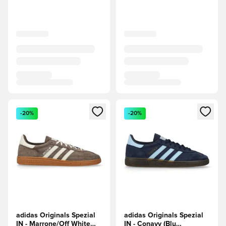
Apre una finestra modale per accedere o registrarsi come m
Apre una finestra modale per
-20%
-20%
adidas Originals Spezial
adidas Originals Spezial
IN - Marrone/Off White
IN - Conavy (Blu