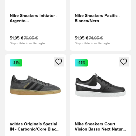
Nike Sneakers Initiator -
Nike Sneakers Pacific -
Argento
Bianco/Nero
metallizzato/Bianco/Obsidian/Metallic
Cool Grey (Grigio)
51,95 €
79,95 €
51,95 €
74,95 €
Disponibile in molte taglie
Disponibile in molte taglie
Apre una finestra modale per accedere o registrarsi come m
Apre una finestra modale per
-31%
-45%
adidas Originals Spezial
Nike Sneakers Court
IN - Carbonio/Core Black
Vision Basso Next Nature
(Nero)
- Nero/Bianco