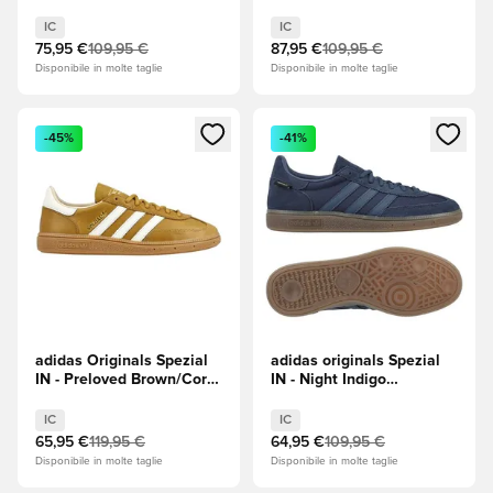
(Bianco)/Collegiate Green
(Nero)/Footwear White
(Verde)/Off White (Bianco)
(Bianco)
IC
IC
75,95 €
109,95 €
87,95 €
109,95 €
Disponibile in molte taglie
Disponibile in molte taglie
Apre una finestra modale per accedere o registrarsi come m
Apre una finestra modale per
-45%
-41%
adidas Originals Spezial
adidas originals Spezial
IN - Preloved Brown/Core
IN - Night Indigo
White (Bianco)
(Indaco)/Crew Navy (Blu
navy)/Gum Light Brown
IC
IC
(Marrone)
65,95 €
119,95 €
64,95 €
109,95 €
Disponibile in molte taglie
Disponibile in molte taglie