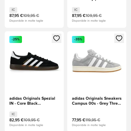
(Bianco)
navy)/Azzurro
IC
IC
87,95 €
109,95 €
87,95 €
109,95 €
Disponibile in molte taglie
Disponibile in molte taglie
Apre una finestra modale per accedere o registrarsi come m
Apre una finestra modale per
-25%
-35%
adidas Originals Spezial
adidas Originals Sneakers
IN - Core Black
Campus 00s - Grey Three
(Nero)/Footwear White
(Grigio)/Footwear White
(Bianco)
(Bianco)/Off White
IC
(Bianco)
82,95 €
109,95 €
77,95 €
119,95 €
Disponibile in molte taglie
Disponibile in molte taglie