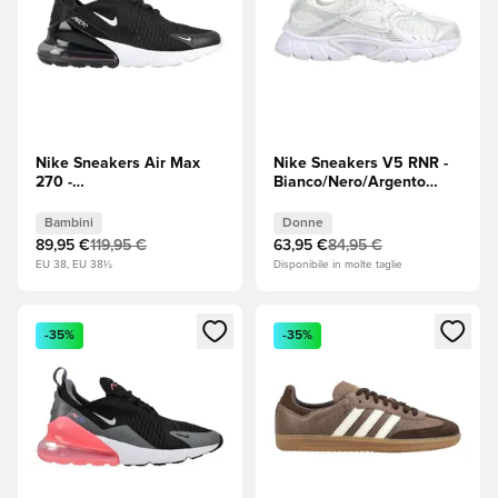
Nike Sneakers Air Max
Nike Sneakers V5 RNR -
270 -
Bianco/Nero/Argento
Nero/Bianco/Antracite
metallizzato Donna
Bambini
Bambini
Donne
89,95 €
119,95 €
63,95 €
84,95 €
EU 38, EU 38½
Disponibile in molte taglie
Apre una finestra modale per accedere o registrarsi come m
Apre una finestra modale per
-35%
-35%