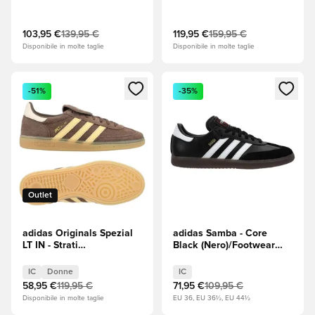
grigia/Core Black
(Nero)/Off White (Bianco)
103,95 €
139,95 €
119,95 €
159,95 €
Disponibile in molte taglie
Disponibile in molte taglie
Apre una finestra modale per accedere o registrarsi come m
Apre una finestra modale per
-51%
-35%
Outlet
adidas Originals Spezial
adidas Samba - Core
LT IN - Strati
Black (Nero)/Footwear
terrestri/Orange Tint
White (Bianco)
(Arancione)/Wonder White
IC
Donne
IC
(Bianco) Donna
58,95 €
119,95 €
71,95 €
109,95 €
Disponibile in molte taglie
EU 36, EU 36½, EU 44½