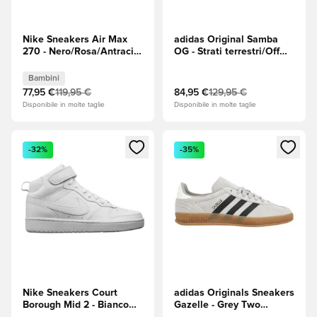
Nike Sneakers Air Max
adidas Original Samba
270 - Nero/Rosa/Antracite
OG - Strati terrestri/Off
Bambini
White (Bianco)
Bambini
77,95 €
119,95 €
84,95 €
129,95 €
Disponibile in molte taglie
Disponibile in molte taglie
Apre una finestra modale per accedere o registrarsi come m
Apre una finestra modale per
-32%
-35%
Nike Sneakers Court
adidas Originals Sneakers
Borough Mid 2 - Bianco
Gazelle - Grey Two
Bambini
(Grigio)/Core Black (Nero)