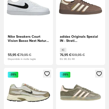
Nike Sneakers Court
adidas Originals Spezial
Vision Basso Next Nature
IN - Strati
- Bianco/Nero
terrestri/Wonder White
(Bianco)
IC
55,95 €
79,95 €
76,95 €
109,95 €
Disponibile in molte taglie
EU 38, EU 48
Apre una finestra modale per accedere o registrarsi come m
Apre una finestra modale per
-35%
-35%