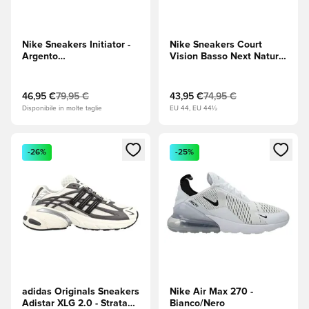
Nike Sneakers Initiator -
Nike Sneakers Court
Argento
Vision Basso Next Nature
metallizzato/Nero/Bianco/Rosso
- Nero
46,95 €
79,95 €
43,95 €
74,95 €
Disponibile in molte taglie
EU 44, EU 44½
Apre una finestra modale per accedere o registrarsi come m
Apre una finestra modale per
-26%
-25%
adidas Originals Sneakers
Nike Air Max 270 -
Adistar XLG 2.0 - Strata
Bianco/Nero