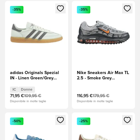
Apre una finestra modale per accedere o registrarsi come m
Apre una finestra modale per
-35%
-35%
adidas Originals Spezial
Nike Sneakers Air Max TL
IN - Linen Green/Grey
2.5 - Smoke Grey
Four (Grigio)/Off White
(Grigio)/Hot
(Bianco) Donna
Curry/Argento
IC
Donne
metallizzato
71,95 €
109,95 €
116,95 €
179,95 €
Disponibile in molte taglie
Disponibile in molte taglie
Apre una finestra modale per accedere o registrarsi come m
Apre una finestra modale per
-50%
-25%