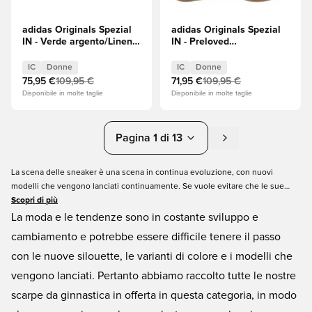
adidas Originals Spezial
adidas Originals Spezial
IN - Verde argento/Linen
IN - Preloved
Green Donna
Yellow/Shadow Red/Oro
metallizzato Donna
IC
Donne
IC
Donne
75,95 €
109,95 €
71,95 €
109,95 €
Disponibile in molte taglie
Disponibile in molte taglie
Pagina 1 di 13
La scena delle sneaker è una scena in continua evoluzione, con nuovi
modelli che vengono lanciati continuamente. Se vuole evitare che le sue
scarpe da ginnastica le costino l'intero risparmio di una vita, allora dia
Scopri di più
un'occhiata a questa categoria. Qui troverà le nostre ultime e migliori offerte
La moda e le tendenze sono in costante sviluppo e
di scarpe da ginnastica, quindi cosa sta aspettando?!. Offriamo tutti i grandi
cambiamento e potrebbe essere difficile tenere il passo
marchi: adidas, Nike e PUMA. Offriamo molti colori e dimensioni diversi, tutto
con le nuove silouette, le varianti di colore e i modelli che
qui in Unisport.
vengono lanciati. Pertanto abbiamo raccolto tutte le nostre
scarpe da ginnastica in offerta in questa categoria, in modo