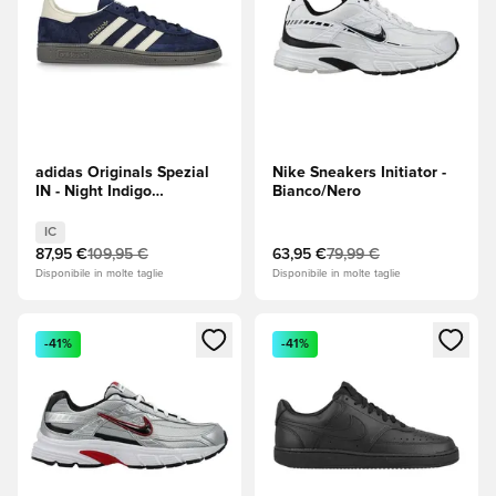
adidas Originals Spezial
Nike Sneakers Initiator -
IN - Night Indigo
Bianco/Nero
(Indaco)/Cream White
(Bianco)
IC
87,95 €
109,95 €
63,95 €
79,99 €
Disponibile in molte taglie
Disponibile in molte taglie
Apre una finestra modale per accedere o registrarsi come m
Apre una finestra modale per
-41%
-41%