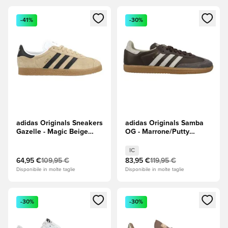
Apre una finestra modale per accedere o registrarsi come m
Apre una finestra modale per
-41%
-30%
adidas Originals Sneakers
adidas Originals Samba
Gazelle - Magic Beige
OG - Marrone/Putty
(Beige)/Core Black
Grey/Oro metallizzato
(Nero)/Gum Light Brown
IC
(Marrone)
64,95 €
109,95 €
83,95 €
119,95 €
Disponibile in molte taglie
Disponibile in molte taglie
Apre una finestra modale per accedere o registrarsi come m
Apre una finestra modale per
-30%
-30%