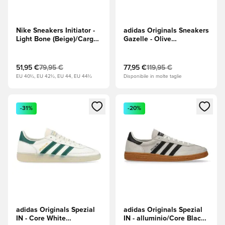
Nike Sneakers Initiator -
adidas Originals Sneakers
Light Bone (Beige)/Cargo
Gazelle - Olive
Khaki (Cachi)/Limestone
Strata/Wonder Quartz
(Beige)
51,95 €
79,95 €
77,95 €
119,95 €
EU 40½, EU 42½, EU 44, EU 44½
Disponibile in molte taglie
Apre una finestra modale per accedere o registrarsi come m
Apre una finestra modale per
-31%
-20%
adidas Originals Spezial
adidas Originals Spezial
IN - Core White
IN - alluminio/Core Black