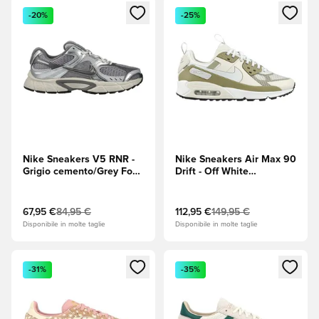
Apre una finestra modale per accedere o registrarsi come m
Apre una finestra modale per
-20%
-25%
Nike Sneakers V5 RNR -
Nike Sneakers Air Max 90
Grigio cemento/Grey Fog
Drift - Off White
(Grigio)
(Bianco)/LT Bone/Nero
67,95 €
84,95 €
112,95 €
149,95 €
Disponibile in molte taglie
Disponibile in molte taglie
Apre una finestra modale per accedere o registrarsi come m
Apre una finestra modale per
-31%
-35%